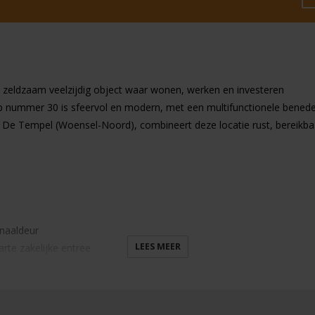
 zeldzaam veelzijdig object waar wonen, werken en investeren
ummer 30 is sfeervol en modern, met een multifunctionele beneden
ijk De Tempel (Woensel-Noord), combineert deze locatie rust, bereikb
onaaldeur
LEES MEER
rte zakelijke entree
oer in de badkamer is toen ook gerenoveerd.
ver en volwassen beplanting