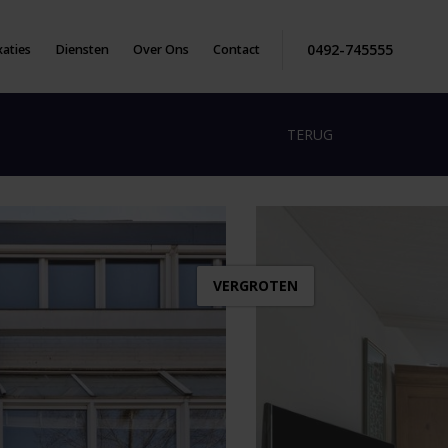
0492-745555
aties
Diensten
Over Ons
Contact
TERUG
VERGROTEN