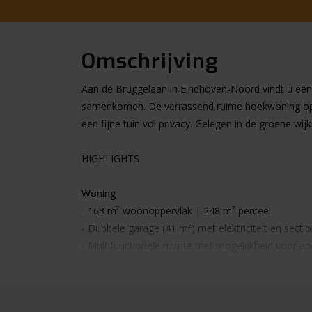
Omschrijving
Aan de Bruggelaan in Eindhoven-Noord vindt u een
samenkomen. De verrassend ruime hoekwoning op n
een fijne tuin vol privacy. Gelegen in de groene w
HIGHLIGHTS
Woning
- 163 m² woonoppervlak | 248 m² perceel
- Dubbele garage (41 m²) met elektriciteit en secti
- Multifunctionele ruimte met mogelijkheid voor apa
- In 2022 volledig vernieuwde keuken en toilet. Vl
- Volop privacy biedende tuin met overkapping, vij