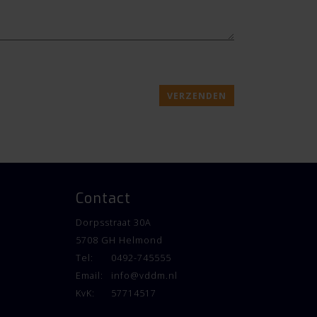
 with a private entrance. The central heating system
VERZENDEN
Contact
ven, combi-oven, refrigerator, extractor hood, sink,
Dorpsstraat 30A
5708 GH Helmond
Tel:
0492-745555
Email:
info@vddm.nl
, vanity unit, toilet, and skylight.
KvK:
57714517