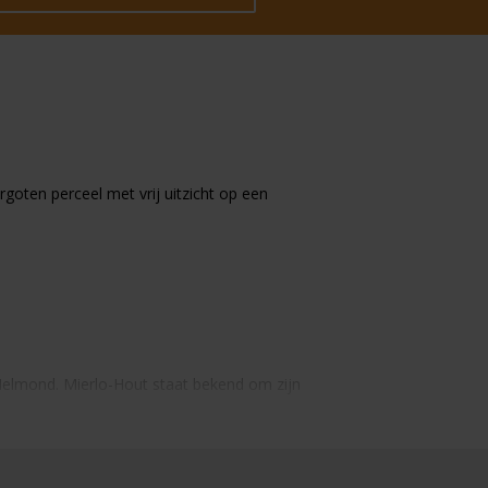
ten perceel met vrij uitzicht op een
 Helmond. Mierlo-Hout staat bekend om zijn
iverse voorzieningen zoals supermarkten, winkels,
nd 't Hout ligt dichtbij, waardoor steden als