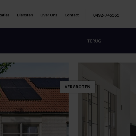
0492-745555
aties
Diensten
Over Ons
Contact
TERUG
VERGROTEN