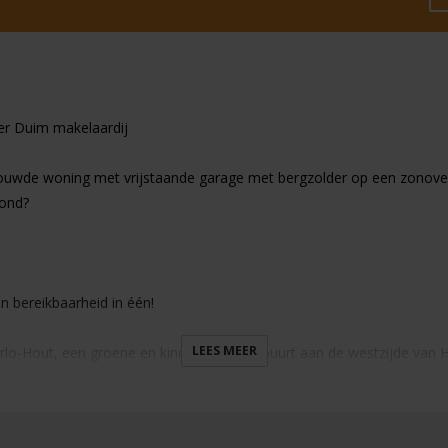
er Duim makelaardij
uwde woning met vrijstaande garage met bergzolder op een zonovergo
mond?
n bereikbaarheid in één!
LEES MEER
erlo-Hout, een groene en kindvriendelijke buurt aan de westzijde van
ert van alle gemakken van de stad. Op loop- en fietsafstand vind je d
cagelegenheden. Ook het NS-station Helmond Centraal, maar ook Helmo