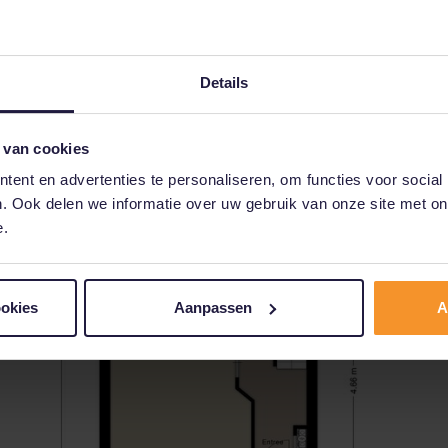
stelling met schiereiland en is uitgerust met de volgende apparatuur
Details
 van cookies
ent en advertenties te personaliseren, om functies voor social
. Ook delen we informatie over uw gebruik van onze site met on
e.
heden met de aanwezigheid van voldoende kastruimtes, diverse lade
luxe keuken compleet. Het verlaagde plafond, waarin ook de afzuigka
ookies
Aanpassen
A
de fors uitgebouwde eetkamer, die is voorzien van dubbele openslaan
s. Voorts is de ruimte uitgerust met een airconditioningsinstallatie e
, Mechanische ventilatie