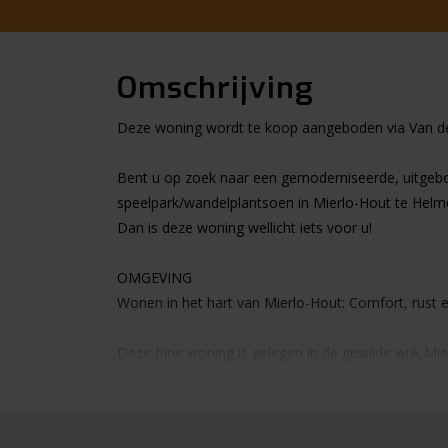
Omschrijving
Deze woning wordt te koop aangeboden via Van d
Bent u op zoek naar een gemoderniseerde, uitgebo
speelpark/wandelplantsoen in Mierlo-Hout te Hel
Dan is deze woning wellicht iets voor u!
OMGEVING
Wonen in het hart van Mierlo-Hout: Comfort, rust e
Deze fijne woning is gelegen in de gewilde wijk Mi
gemoedelijke dorpskarakter, terwijl je toch profite
basisscholen, sportverenigingen en gezellige hore
Eindhoven en Deurne uitstekend bereikbaar zijn.