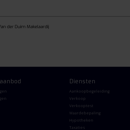
an der Duim Makelaardij
kpanel betimmeringen
ar komt.
d is!
aanbod
Diensten
ie ter grootte van 10% van de koopsom.
gen
Aankoopbegeleiding
eigen woning zijn? Neem gerust eens contact met ons op voor een vr
gen
Verkoop
Verkooptest
rouwbaarheid en actualiteit van de gegevens in de door ons samenge
Waardebepaling
 door ons gepresenteerde gegevens waaronder de teksten en platte
Hypotheken
dan hoe deze zijn verkregen of kom nog een keer kijken. Probeer te all
Taxaties