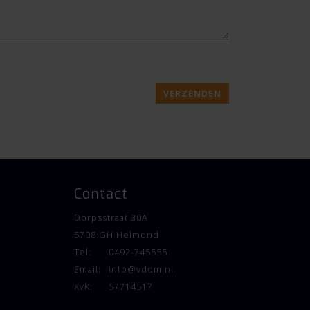
VERZENDEN
Contact
Dorpsstraat 30A
ijblijvend verkoopadvies.
5708 GH Helmond
Tel:
0492-745555
stelde verkoopbrochure. Onjuistheden en
Email:
info@vddm.nl
gronden kunnen geen rechten worden ontleend.
KvK:
57714517
en tijde alle voor u relevante informatie vooraf te