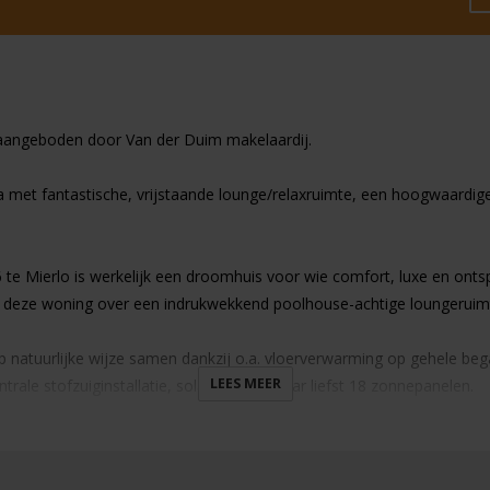
p aangeboden door Van der Duim makelaardij.
a met fantastische, vrijstaande lounge/relaxruimte, een hoogwaardige 
 te Mierlo is werkelijk een droomhuis voor wie comfort, luxe en ont
kt deze woning over een indrukwekkend poolhouse-achtige loungerui
 natuurlijke wijze samen dankzij o.a. vloerverwarming op gehele beg
LEES MEER
ale stofzuiginstallatie, solartube en maar liefst 18 zonnepanelen.