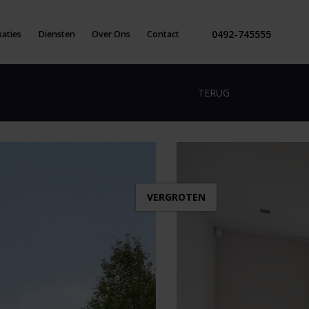
0492-745555
aties
Diensten
Over Ons
Contact
TERUG
VERGROTEN