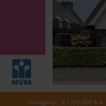
vorige
Vraagprijs € 1.195.000 k.k