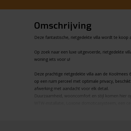
Omschrijving
Deze fantastische, rietgedekte villa wordt te koo
Op zoek naar een luxe uitgevoerde, rietgedekte vill
woning iets voor u!
Deze prachtige rietgedekte villa aan de Koolmees 6
op een ruim perceel met optimale privacy, beschi
afwerking met aandacht voor elk detail.
Duurzaamheid, wooncomfort en stijl komen hier op
WTW-installatie, Loxone domoticasysteem, een centr
Indeling
Begane grond