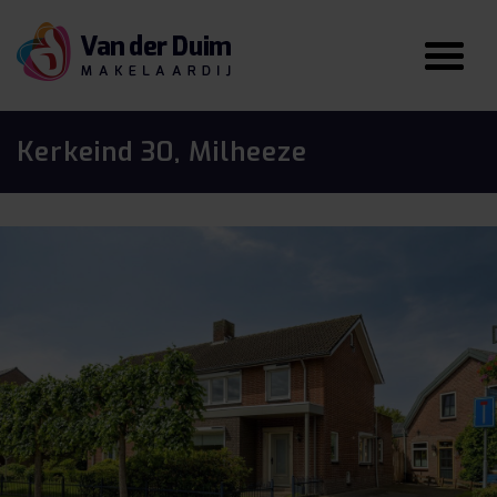
Kerkeind 30, Milheeze
vorige
vo